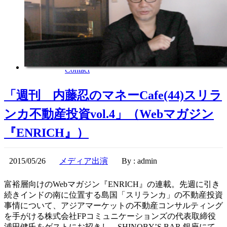
会社案内
Company
ミッション
会社概要
内藤忍のご紹介
お問い合わせ
Contact
「週刊 内藤忍のマネーCafe(44)スリラ
ンカ不動産投資vol.4」（Webマガジン
『ENRICH』）
2015/05/26
メディア出演
By : admin
富裕層向けのWebマガジン『ENRICH』の連載。先週に引き
続きインドの南に位置する島国「スリランカ」の不動産投資
事情について、アジアマーケットの不動産コンサルティング
を手がける株式会社FPコミュニケーションズの代表取締役
浦田健氏をゲストにお招きし、SHINOBY’S BAR 銀座にて