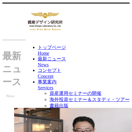
トップページ
最新
Home
最新ニュース
News
ニュ
コンセプト
Concept
ース
事業案内
Services
資産運用セミナーの開催
News
海外投資セミナー＆スタディ・ツアー
書籍出版
メールマガジン
書籍・ムックの制作
各種メディアでのコラムの制作、取材
セミナー、講演への講師派遣