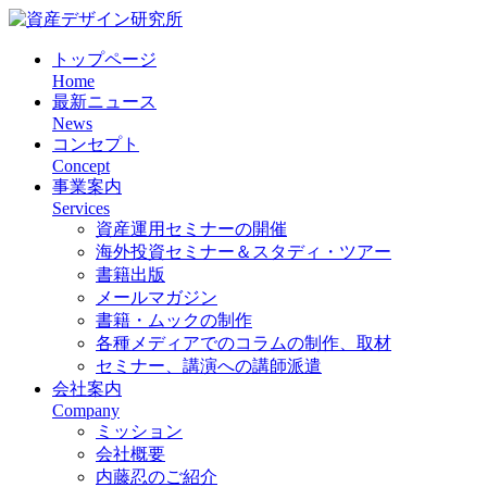
トップページ
Home
最新ニュース
News
コンセプト
Concept
事業案内
Services
資産運用セミナーの開催
海外投資セミナー＆スタディ・ツアー
書籍出版
メールマガジン
書籍・ムックの制作
各種メディアでのコラムの制作、取材
セミナー、講演への講師派遣
会社案内
Company
ミッション
会社概要
内藤忍のご紹介