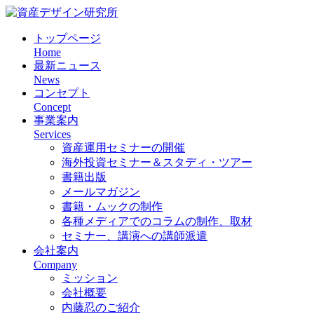
トップページ
Home
最新ニュース
News
コンセプト
Concept
事業案内
Services
資産運用セミナーの開催
海外投資セミナー＆スタディ・ツアー
書籍出版
メールマガジン
書籍・ムックの制作
各種メディアでのコラムの制作、取材
セミナー、講演への講師派遣
会社案内
Company
ミッション
会社概要
内藤忍のご紹介