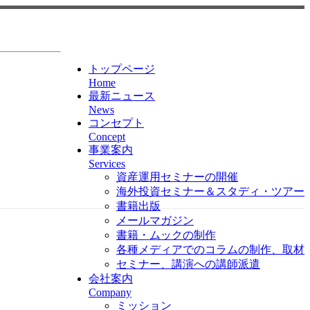
トップページ
Home
最新ニュース
News
コンセプト
Concept
事業案内
Services
資産運用セミナーの開催
海外投資セミナー＆スタディ・ツアー
書籍出版
メールマガジン
書籍・ムックの制作
各種メディアでのコラムの制作、取材
セミナー、講演への講師派遣
会社案内
Company
ミッション